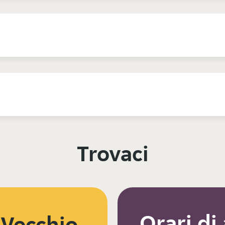
Trovaci
Orari di
 Vecchio