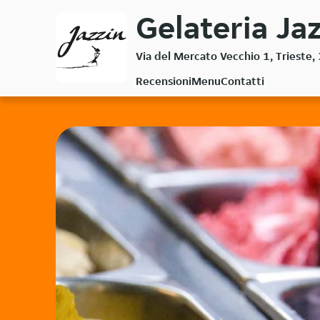
Passa
Gelateria Jaz
al
contenuto
Via del Mercato Vecchio 1, Trieste
principale
Recensioni
Menu
Contatti